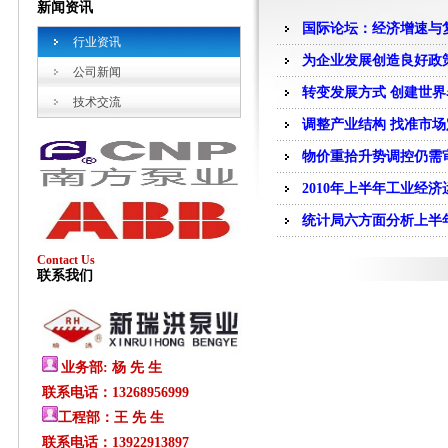
新闻资讯
国际论坛：经济增速与
行业资讯
为企业发展创造良好政
公司新闻
转变发展方式 创建世界
技术交流
调整产业结构 找准市场
物价重拾升势调控仍需
2010年上半年工业经
统计局六方面分析上半
Contact Us
联系我们
业务部: 杨 先 生
联系电话：13268956999
工程部：王 先 生
联系电话：13922913897