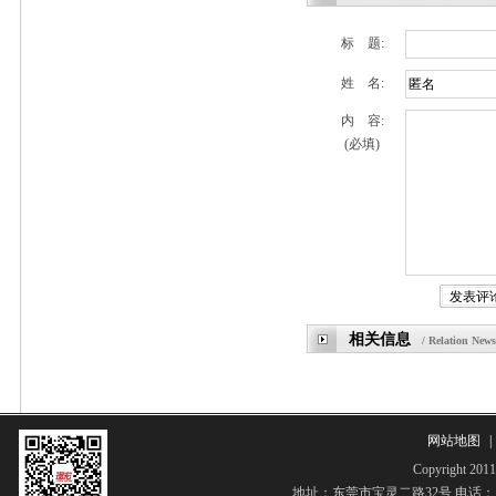
标 题:
姓 名:
内 容:
(必填)
相关信息
/ Relation News
网站地图
|
Copyrigh
地址：东莞市宝灵二路32号 电话：13268