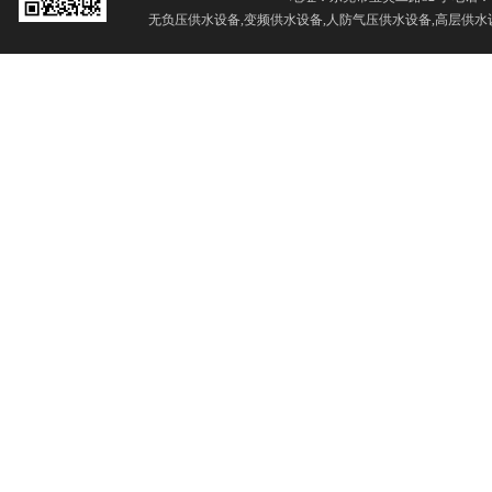
无负压供水设备,变频供水设备,人防气压供水设备,高层供水